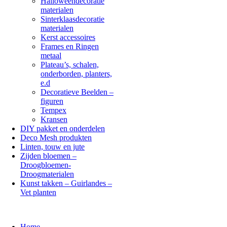
Halloweendecoratie
materialen
Sinterklaasdecoratie
materialen
Kerst accessoires
Frames en Ringen
metaal
Plateau’s, schalen,
onderborden, planters,
e.d
Decoratieve Beelden –
figuren
Tempex
Kransen
DIY pakket en onderdelen
Deco Mesh produkten
Linten, touw en jute
Zijden bloemen –
Droogbloemen-
Droogmaterialen
Kunst takken – Guirlandes –
Vet planten
Home