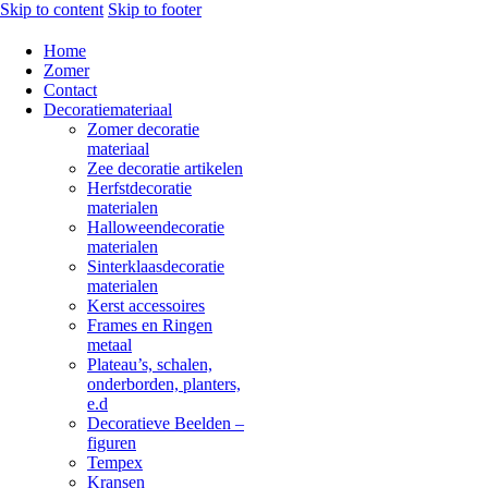
Skip to content
Skip to footer
Home
Zomer
Contact
Decoratiemateriaal
Zomer decoratie
materiaal
Zee decoratie artikelen
Herfstdecoratie
materialen
Halloweendecoratie
materialen
Sinterklaasdecoratie
materialen
Kerst accessoires
Frames en Ringen
metaal
Plateau’s, schalen,
onderborden, planters,
e.d
Decoratieve Beelden –
figuren
Tempex
Kransen