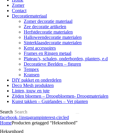
Zomer
Contact
Decoratiemateriaal
Zomer decoratie materiaal
Zee decoratie artikelen
Herfstdecoratie materialen
Halloweendecoratie materialen
Sinterklaasdecoratie materialen
Kerst accessoires
Frames en Ringen metaal
Plateau’s, schalen, onderborden, planters, e.d
Decoratieve Beelden – figuren
Tempex
Kransen
DIY pakket en onderdelen
Deco Mesh produkten
Linten, touw en jute
Zijden bloemen – Droogbloemen- Droogmaterialen
Kunst takken – Guirlandes – Vet planten
Search
facebook-1
instagram
pinterest-circled
Home
Producten getagged “Heksenhoed”
Heksenhoed