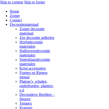
Skip to content
Skip to footer
Home
Zomer
Contact
Decoratiemateriaal
Zomer decoratie
materiaal
Zee decoratie artikelen
Herfstdecoratie
materialen
Halloweendecoratie
materialen
Sinterklaasdecoratie
materialen
Kerst accessoires
Frames en Ringen
metaal
Plateau’s, schalen,
onderborden, planters,
e.d
Decoratieve Beelden –
figuren
Tempex
Kransen