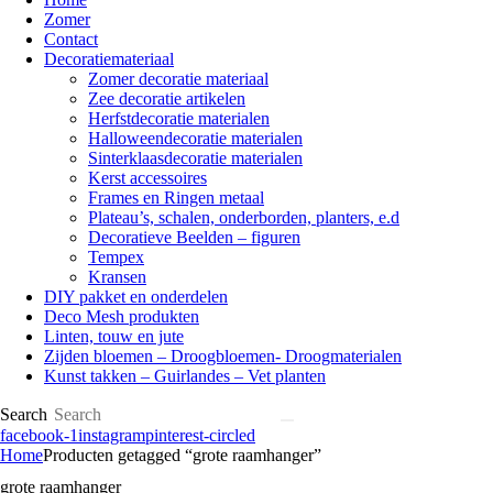
Zomer
Contact
Decoratiemateriaal
Zomer decoratie materiaal
Zee decoratie artikelen
Herfstdecoratie materialen
Halloweendecoratie materialen
Sinterklaasdecoratie materialen
Kerst accessoires
Frames en Ringen metaal
Plateau’s, schalen, onderborden, planters, e.d
Decoratieve Beelden – figuren
Tempex
Kransen
DIY pakket en onderdelen
Deco Mesh produkten
Linten, touw en jute
Zijden bloemen – Droogbloemen- Droogmaterialen
Kunst takken – Guirlandes – Vet planten
Search
facebook-1
instagram
pinterest-circled
Home
Producten getagged “grote raamhanger”
grote raamhanger