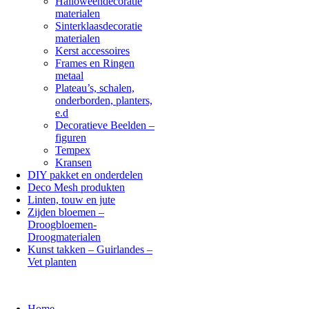
Halloweendecoratie
materialen
Sinterklaasdecoratie
materialen
Kerst accessoires
Frames en Ringen
metaal
Plateau’s, schalen,
onderborden, planters,
e.d
Decoratieve Beelden –
figuren
Tempex
Kransen
DIY pakket en onderdelen
Deco Mesh produkten
Linten, touw en jute
Zijden bloemen –
Droogbloemen-
Droogmaterialen
Kunst takken – Guirlandes –
Vet planten
Home