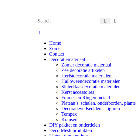
Home
Zomer
Contact
Decoratiemateriaal
Zomer decoratie materiaal
Zee decoratie artikelen
Herfstdecoratie materialen
Halloweendecoratie materialen
Sinterklaasdecoratie materialen
Kerst accessoires
Frames en Ringen metaal
Plateau’s, schalen, onderborden, plante
Decoratieve Beelden – figuren
Tempex
Kransen
DIY pakket en onderdelen
Deco Mesh produkten
Linten, touw en jute