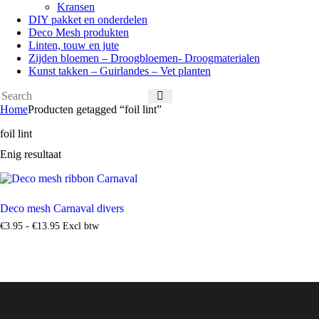
Kransen
DIY pakket en onderdelen
Deco Mesh produkten
Linten, touw en jute
Zijden bloemen – Droogbloemen- Droogmaterialen
Kunst takken – Guirlandes – Vet planten
Home
Producten getagged “foil lint”
foil lint
Enig resultaat
Deco mesh Carnaval divers
€
3
.
95
-
€
13
.
95
Excl btw