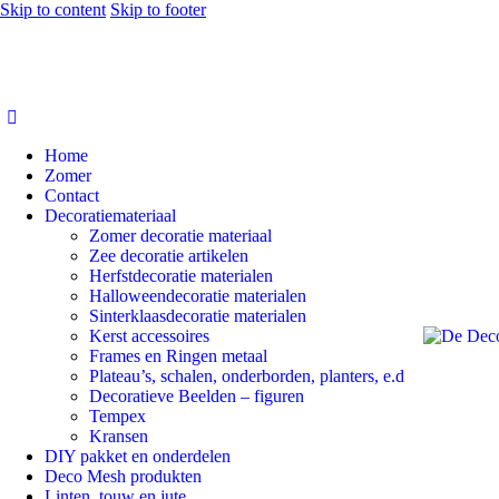
Skip to content
Skip to footer
Home
Zomer
Contact
Decoratiemateriaal
Zomer decoratie materiaal
Zee decoratie artikelen
Herfstdecoratie materialen
Halloweendecoratie materialen
Sinterklaasdecoratie materialen
Kerst accessoires
Frames en Ringen metaal
Plateau’s, schalen, onderborden, planters, e.d
Decoratieve Beelden – figuren
Tempex
Kransen
DIY pakket en onderdelen
Deco Mesh produkten
Linten, touw en jute