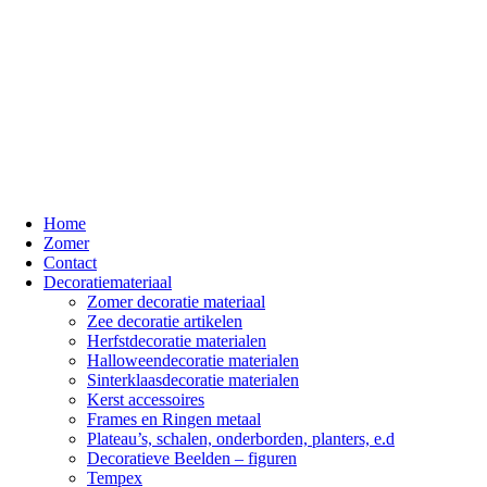
Home
Zomer
Contact
Decoratiemateriaal
Zomer decoratie materiaal
Zee decoratie artikelen
Herfstdecoratie materialen
Halloweendecoratie materialen
Sinterklaasdecoratie materialen
Kerst accessoires
Frames en Ringen metaal
Plateau’s, schalen, onderborden, planters, e.d
Decoratieve Beelden – figuren
Tempex