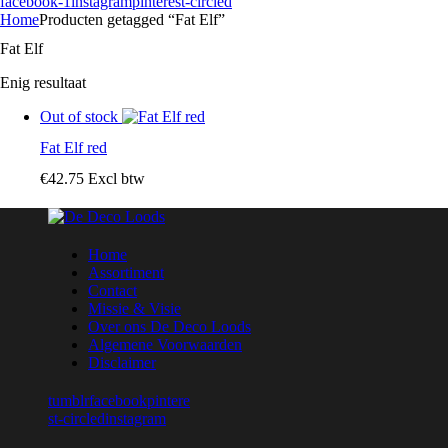
facebook-1
instagram
pinterest-circled
Home
Producten getagged “Fat Elf”
Fat Elf
Enig resultaat
Out of stock
Fat Elf red
€
42
.
75
Excl btw
Home
Assortiment
Contact
Missie & Visie
Over ons De Deco Loods
Algemene Voorwaarden
Disclaimer
tumblr
facebook
pintere
st-circled
instagram