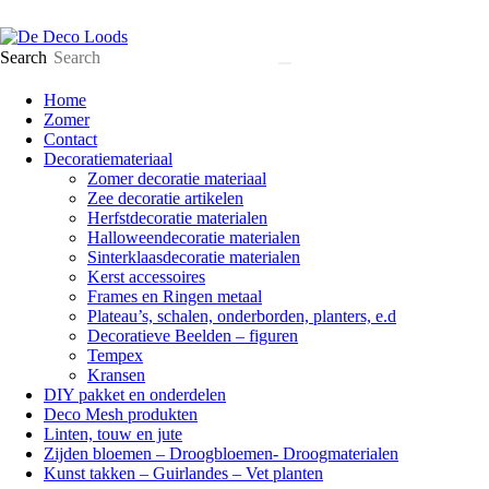
Search
Home
Zomer
Contact
Decoratiemateriaal
Zomer decoratie materiaal
Zee decoratie artikelen
Herfstdecoratie materialen
Halloweendecoratie materialen
Sinterklaasdecoratie materialen
Kerst accessoires
Frames en Ringen metaal
Plateau’s, schalen, onderborden, planters, e.d
Decoratieve Beelden – figuren
Tempex
Kransen
DIY pakket en onderdelen
Deco Mesh produkten
Linten, touw en jute
Zijden bloemen – Droogbloemen- Droogmaterialen
Kunst takken – Guirlandes – Vet planten