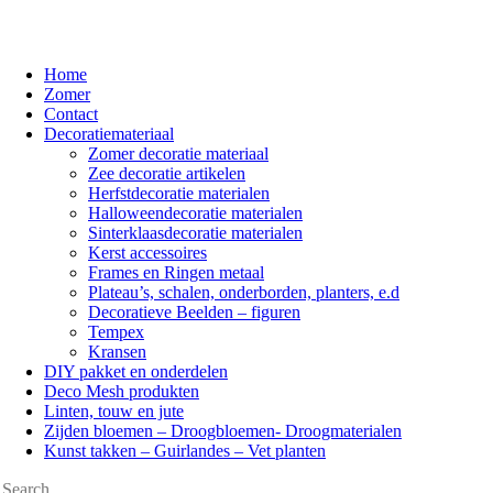
Home
Zomer
Contact
Decoratiemateriaal
Zomer decoratie materiaal
Zee decoratie artikelen
Herfstdecoratie materialen
Halloweendecoratie materialen
Sinterklaasdecoratie materialen
Kerst accessoires
Frames en Ringen metaal
Plateau’s, schalen, onderborden, planters, e.d
Decoratieve Beelden – figuren
Tempex
Kransen
DIY pakket en onderdelen
Deco Mesh produkten
Linten, touw en jute
Zijden bloemen – Droogbloemen- Droogmaterialen
Kunst takken – Guirlandes – Vet planten