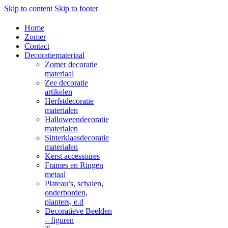
Skip to content
Skip to footer
Home
Zomer
Contact
Decoratiemateriaal
Zomer decoratie
materiaal
Zee decoratie
artikelen
Herfstdecoratie
materialen
Halloweendecoratie
materialen
Sinterklaasdecoratie
materialen
Kerst accessoires
Frames en Ringen
metaal
Plateau’s, schalen,
onderborden,
planters, e.d
Decoratieve Beelden
– figuren