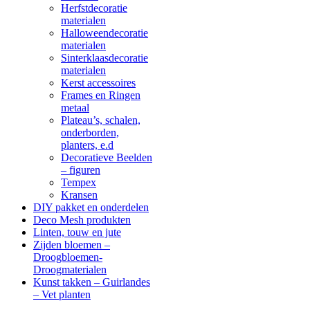
Herfstdecoratie
materialen
Halloweendecoratie
materialen
Sinterklaasdecoratie
materialen
Kerst accessoires
Frames en Ringen
metaal
Plateau’s, schalen,
onderborden,
planters, e.d
Decoratieve Beelden
– figuren
Tempex
Kransen
DIY pakket en onderdelen
Deco Mesh produkten
Linten, touw en jute
Zijden bloemen –
Droogbloemen-
Droogmaterialen
Kunst takken – Guirlandes
– Vet planten