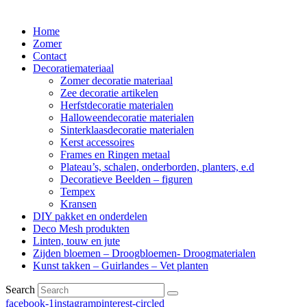
Home
Zomer
Contact
Decoratiemateriaal
Zomer decoratie materiaal
Zee decoratie artikelen
Herfstdecoratie materialen
Halloweendecoratie materialen
Sinterklaasdecoratie materialen
Kerst accessoires
Frames en Ringen metaal
Plateau’s, schalen, onderborden, planters, e.d
Decoratieve Beelden – figuren
Tempex
Kransen
DIY pakket en onderdelen
Deco Mesh produkten
Linten, touw en jute
Zijden bloemen – Droogbloemen- Droogmaterialen
Kunst takken – Guirlandes – Vet planten
Search
facebook-1
instagram
pinterest-circled