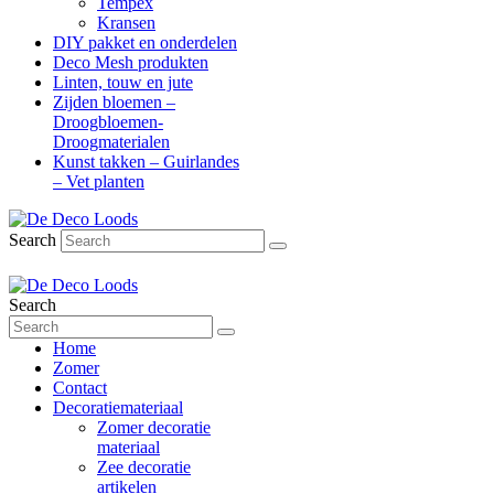
Tempex
Kransen
DIY pakket en onderdelen
Deco Mesh produkten
Linten, touw en jute
Zijden bloemen –
Droogbloemen-
Droogmaterialen
Kunst takken – Guirlandes
– Vet planten
Search
Search
Home
Zomer
Contact
Decoratiemateriaal
Zomer decoratie
materiaal
Zee decoratie
artikelen