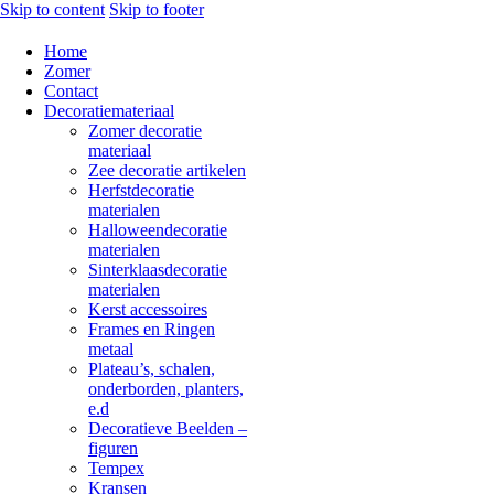
Skip to content
Skip to footer
Home
Zomer
Contact
Decoratiemateriaal
Zomer decoratie
materiaal
Zee decoratie artikelen
Herfstdecoratie
materialen
Halloweendecoratie
materialen
Sinterklaasdecoratie
materialen
Kerst accessoires
Frames en Ringen
metaal
Plateau’s, schalen,
onderborden, planters,
e.d
Decoratieve Beelden –
figuren
Tempex
Kransen