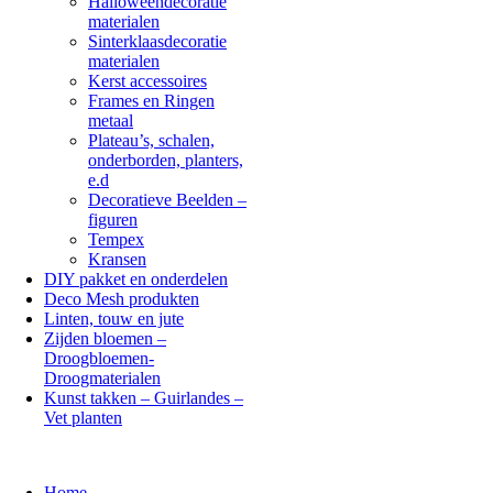
Halloweendecoratie
materialen
Sinterklaasdecoratie
materialen
Kerst accessoires
Frames en Ringen
metaal
Plateau’s, schalen,
onderborden, planters,
e.d
Decoratieve Beelden –
figuren
Tempex
Kransen
DIY pakket en onderdelen
Deco Mesh produkten
Linten, touw en jute
Zijden bloemen –
Droogbloemen-
Droogmaterialen
Kunst takken – Guirlandes –
Vet planten
Home