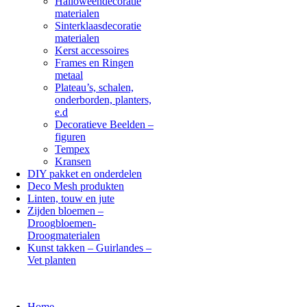
Halloweendecoratie
materialen
Sinterklaasdecoratie
materialen
Kerst accessoires
Frames en Ringen
metaal
Plateau’s, schalen,
onderborden, planters,
e.d
Decoratieve Beelden –
figuren
Tempex
Kransen
DIY pakket en onderdelen
Deco Mesh produkten
Linten, touw en jute
Zijden bloemen –
Droogbloemen-
Droogmaterialen
Kunst takken – Guirlandes –
Vet planten
Home