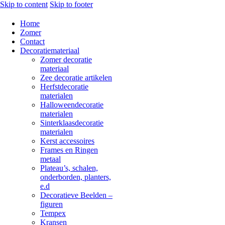
Skip to content
Skip to footer
Home
Zomer
Contact
Decoratiemateriaal
Zomer decoratie
materiaal
Zee decoratie artikelen
Herfstdecoratie
materialen
Halloweendecoratie
materialen
Sinterklaasdecoratie
materialen
Kerst accessoires
Frames en Ringen
metaal
Plateau’s, schalen,
onderborden, planters,
e.d
Decoratieve Beelden –
figuren
Tempex
Kransen