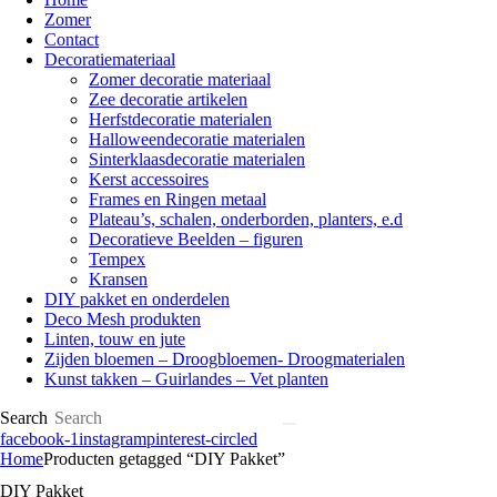
Zomer
Contact
Decoratiemateriaal
Zomer decoratie materiaal
Zee decoratie artikelen
Herfstdecoratie materialen
Halloweendecoratie materialen
Sinterklaasdecoratie materialen
Kerst accessoires
Frames en Ringen metaal
Plateau’s, schalen, onderborden, planters, e.d
Decoratieve Beelden – figuren
Tempex
Kransen
DIY pakket en onderdelen
Deco Mesh produkten
Linten, touw en jute
Zijden bloemen – Droogbloemen- Droogmaterialen
Kunst takken – Guirlandes – Vet planten
Search
facebook-1
instagram
pinterest-circled
Home
Producten getagged “DIY Pakket”
DIY Pakket