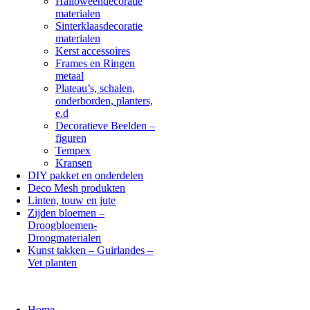
Halloweendecoratie
materialen
Sinterklaasdecoratie
materialen
Kerst accessoires
Frames en Ringen
metaal
Plateau’s, schalen,
onderborden, planters,
e.d
Decoratieve Beelden –
figuren
Tempex
Kransen
DIY pakket en onderdelen
Deco Mesh produkten
Linten, touw en jute
Zijden bloemen –
Droogbloemen-
Droogmaterialen
Kunst takken – Guirlandes –
Vet planten
Home