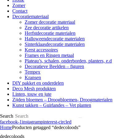
Zomer
Contact
Decoratiemateriaal
Zomer decoratie materiaal
Zee decoratie artikelen
Herfstdecoratie materialen
Halloweendecoratie materialen
Sinterklaasdecoratie materialen
Kerst accessoires
Frames en Ringen metaal
Plateau’s, schalen, onderborden, planters, e.d
Decoratieve Beelden – figuren
Tempex
Kransen
DIY pakket en onderdelen
Deco Mesh produkten
Linten, touw en jute
Zijden bloemen – Droogbloemen- Droogmaterialen
Kunst takken – Guirlandes – Vet planten
Search
facebook-1
instagram
pinterest-circled
Home
Producten getagged “dedecoloods”
dedecoloods