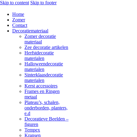
Skip to content
Skip to footer
Home
Zomer
Contact
Decoratiemateriaal
Zomer decoratie
materiaal
Zee decoratie artikelen
Herfstdecoratie
materialen
Halloweendecoratie
materialen
Sinterklaasdecoratie
materialen
Kerst accessoires
Frames en Ringen
metaal
Plateau’s, schalen,
onderborden, planters,
e.d
Decoratieve Beelden –
figuren
Tempex
Kransen