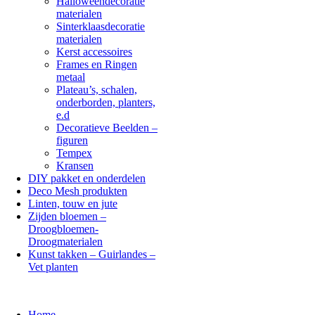
Halloweendecoratie
materialen
Sinterklaasdecoratie
materialen
Kerst accessoires
Frames en Ringen
metaal
Plateau’s, schalen,
onderborden, planters,
e.d
Decoratieve Beelden –
figuren
Tempex
Kransen
DIY pakket en onderdelen
Deco Mesh produkten
Linten, touw en jute
Zijden bloemen –
Droogbloemen-
Droogmaterialen
Kunst takken – Guirlandes –
Vet planten
Home