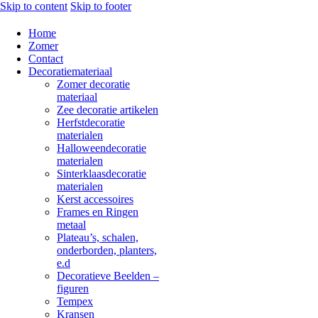
Skip to content
Skip to footer
Home
Zomer
Contact
Decoratiemateriaal
Zomer decoratie
materiaal
Zee decoratie artikelen
Herfstdecoratie
materialen
Halloweendecoratie
materialen
Sinterklaasdecoratie
materialen
Kerst accessoires
Frames en Ringen
metaal
Plateau’s, schalen,
onderborden, planters,
e.d
Decoratieve Beelden –
figuren
Tempex
Kransen