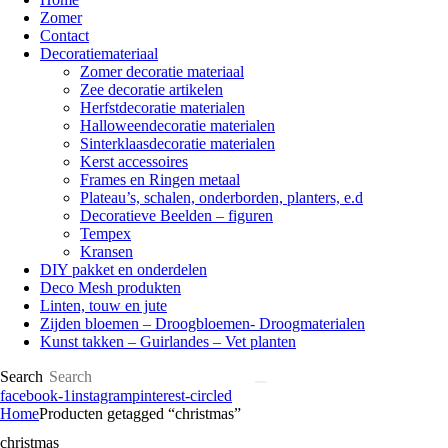
Zomer
Contact
Decoratiemateriaal
Zomer decoratie materiaal
Zee decoratie artikelen
Herfstdecoratie materialen
Halloweendecoratie materialen
Sinterklaasdecoratie materialen
Kerst accessoires
Frames en Ringen metaal
Plateau’s, schalen, onderborden, planters, e.d
Decoratieve Beelden – figuren
Tempex
Kransen
DIY pakket en onderdelen
Deco Mesh produkten
Linten, touw en jute
Zijden bloemen – Droogbloemen- Droogmaterialen
Kunst takken – Guirlandes – Vet planten
Search
facebook-1
instagram
pinterest-circled
Home
Producten getagged “christmas”
christmas