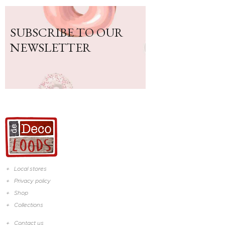
DROOGBLOEMEN-
DROOGMATERIALEN
SUBSCRIBE TO OUR
KUNST TAKKEN –
NEWSLETTER
GUIRLANDES – VET
PLANTEN
Local stores
Privacy policy
Shop
Collections
Contact us