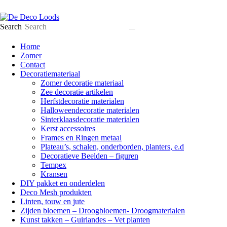
Search
Home
Zomer
Contact
Decoratiemateriaal
Zomer decoratie materiaal
Zee decoratie artikelen
Herfstdecoratie materialen
Halloweendecoratie materialen
Sinterklaasdecoratie materialen
Kerst accessoires
Frames en Ringen metaal
Plateau’s, schalen, onderborden, planters, e.d
Decoratieve Beelden – figuren
Tempex
Kransen
DIY pakket en onderdelen
Deco Mesh produkten
Linten, touw en jute
Zijden bloemen – Droogbloemen- Droogmaterialen
Kunst takken – Guirlandes – Vet planten