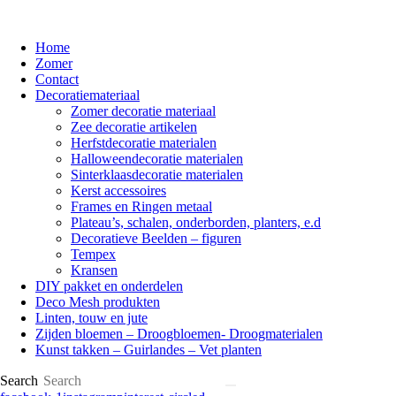
Home
Zomer
Contact
Decoratiemateriaal
Zomer decoratie materiaal
Zee decoratie artikelen
Herfstdecoratie materialen
Halloweendecoratie materialen
Sinterklaasdecoratie materialen
Kerst accessoires
Frames en Ringen metaal
Plateau’s, schalen, onderborden, planters, e.d
Decoratieve Beelden – figuren
Tempex
Kransen
DIY pakket en onderdelen
Deco Mesh produkten
Linten, touw en jute
Zijden bloemen – Droogbloemen- Droogmaterialen
Kunst takken – Guirlandes – Vet planten
Search