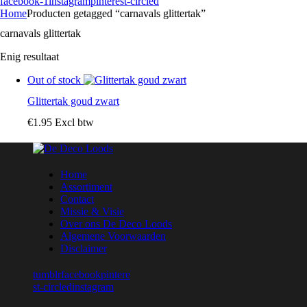
facebook-1
instagram
pinterest-circled
Home
Producten getagged “carnavals glittertak”
carnavals glittertak
Enig resultaat
Out of stock
Glittertak goud zwart
€
1
.
95
Excl btw
Home
Assortiment
Contact
Missie & Visie
Over ons De Deco Loods
Algemene Voorwaarden
Disclaimer
tumblr
facebook
pintere
st-circled
instagram