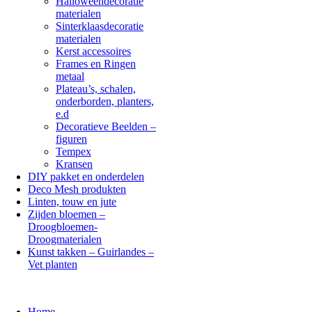
Halloweendecoratie
materialen
Sinterklaasdecoratie
materialen
Kerst accessoires
Frames en Ringen
metaal
Plateau’s, schalen,
onderborden, planters,
e.d
Decoratieve Beelden –
figuren
Tempex
Kransen
DIY pakket en onderdelen
Deco Mesh produkten
Linten, touw en jute
Zijden bloemen –
Droogbloemen-
Droogmaterialen
Kunst takken – Guirlandes –
Vet planten
Home