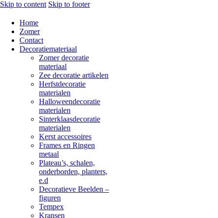
Skip to content
Skip to footer
Home
Zomer
Contact
Decoratiemateriaal
Zomer decoratie
materiaal
Zee decoratie artikelen
Herfstdecoratie
materialen
Halloweendecoratie
materialen
Sinterklaasdecoratie
materialen
Kerst accessoires
Frames en Ringen
metaal
Plateau’s, schalen,
onderborden, planters,
e.d
Decoratieve Beelden –
figuren
Tempex
Kransen