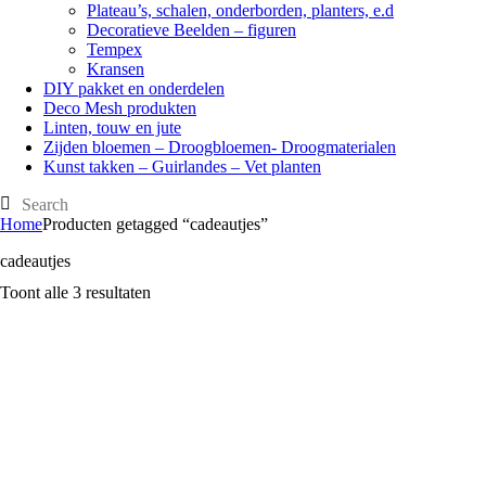
Plateau’s, schalen, onderborden, planters, e.d
Decoratieve Beelden – figuren
Tempex
Kransen
DIY pakket en onderdelen
Deco Mesh produkten
Linten, touw en jute
Zijden bloemen – Droogbloemen- Droogmaterialen
Kunst takken – Guirlandes – Vet planten
Home
Producten getagged “cadeautjes”
cadeautjes
Toont alle 3 resultaten