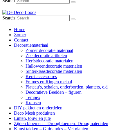
Search
Search
Home
Zomer
Contact
Decoratiemateriaal
Zomer decoratie materiaal
Zee decoratie artikelen
Herfstdecoratie materialen
Halloweendecoratie materialen
Sinterklaasdecoratie materialen
Kerst accessoires
Frames en Ringen metaal
Plateau’s, schalen, onderborden, planters, e.d
Decoratieve Beelden – figuren
Tempex
Kransen
DIY pakket en onderdelen
Deco Mesh produkten
Linten, touw en jute
Zijden bloemen – Droogbloemen- Droogmaterialen
Kunst takken – Guirlandes – Vet planten