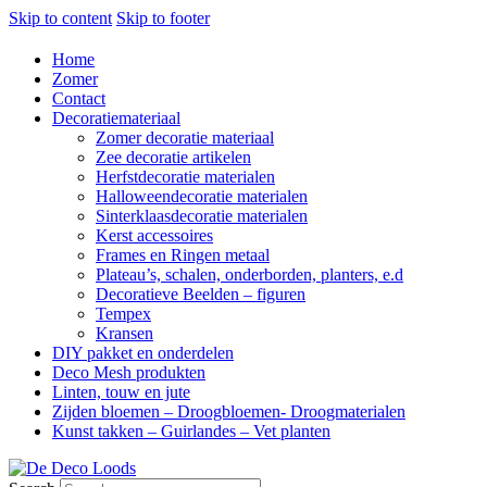
Skip to content
Skip to footer
Home
Zomer
Contact
Decoratiemateriaal
Zomer decoratie materiaal
Zee decoratie artikelen
Herfstdecoratie materialen
Halloweendecoratie materialen
Sinterklaasdecoratie materialen
Kerst accessoires
Frames en Ringen metaal
Plateau’s, schalen, onderborden, planters, e.d
Decoratieve Beelden – figuren
Tempex
Kransen
DIY pakket en onderdelen
Deco Mesh produkten
Linten, touw en jute
Zijden bloemen – Droogbloemen- Droogmaterialen
Kunst takken – Guirlandes – Vet planten