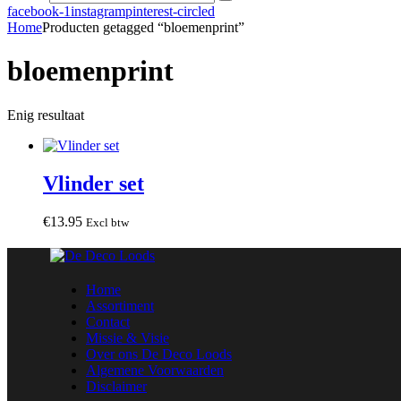
facebook-1
instagram
pinterest-circled
Home
Producten getagged “bloemenprint”
bloemenprint
Enig resultaat
Vlinder set
€
13
.
95
Excl btw
Home
Assortiment
Contact
Missie & Visie
Over ons De Deco Loods
Algemene Voorwaarden
Disclaimer