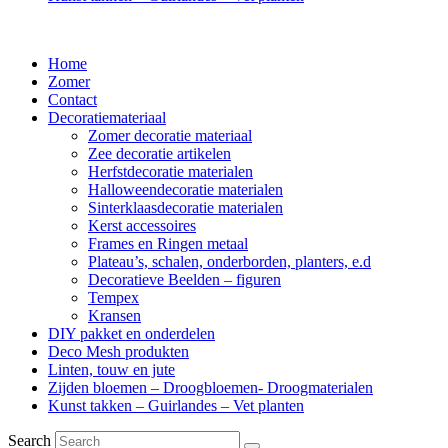
Home
Zomer
Contact
Decoratiemateriaal
Zomer decoratie materiaal
Zee decoratie artikelen
Herfstdecoratie materialen
Halloweendecoratie materialen
Sinterklaasdecoratie materialen
Kerst accessoires
Frames en Ringen metaal
Plateau’s, schalen, onderborden, planters, e.d
Decoratieve Beelden – figuren
Tempex
Kransen
DIY pakket en onderdelen
Deco Mesh produkten
Linten, touw en jute
Zijden bloemen – Droogbloemen- Droogmaterialen
Kunst takken – Guirlandes – Vet planten
Search