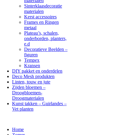
materialen
Sinterklaasdecoratie
materialen
Kerst accessoires
Frames en Ringen
metaal
Plateau’s, schalen,
onderborden, planters,
e.d
Decoratieve Beelden –
figuren
Tempex
Kransen
DIY pakket en onderdelen
Deco Mesh produkten
Linten, touw en jute
Zijden bloemen –
Droogbloemen-
Droogmaterialen
Kunst takken – Guirlandes –
Vet planten
Home
Zomer