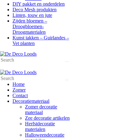
DIY pakket en onderdelen
Deco Mesh produkten
Linten, touw en jute
Zijden bloemen –
Droogbloemen-
Droogmaterialen
Kunst takken – Guirlandes –
Vet planten
Search
Search
Home
Zomer
Contact
Decoratiemateriaal
Zomer decoratie
materiaal
Zee decoratie artikelen
Herfstdecoratie
materialen
Halloweendecoratie