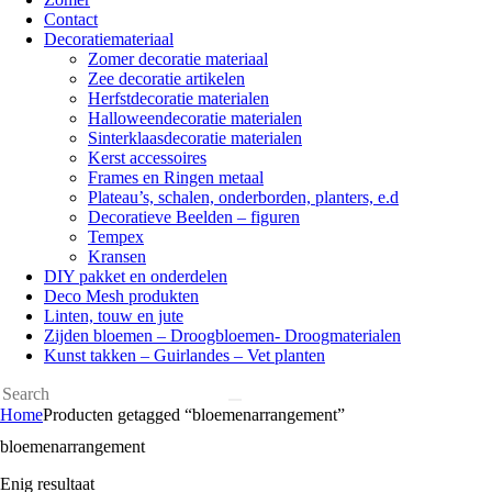
Contact
Decoratiemateriaal
Zomer decoratie materiaal
Zee decoratie artikelen
Herfstdecoratie materialen
Halloweendecoratie materialen
Sinterklaasdecoratie materialen
Kerst accessoires
Frames en Ringen metaal
Plateau’s, schalen, onderborden, planters, e.d
Decoratieve Beelden – figuren
Tempex
Kransen
DIY pakket en onderdelen
Deco Mesh produkten
Linten, touw en jute
Zijden bloemen – Droogbloemen- Droogmaterialen
Kunst takken – Guirlandes – Vet planten
Search
facebook-
instagram
pinterest-
Home
Producten getagged “bloemenarrangement”
1
circled
bloemenarrangement
Enig resultaat