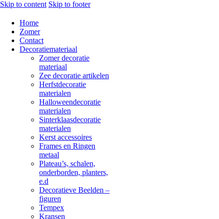
Skip to content
Skip to footer
Home
Zomer
Contact
Decoratiemateriaal
Zomer decoratie
materiaal
Zee decoratie artikelen
Herfstdecoratie
materialen
Halloweendecoratie
materialen
Sinterklaasdecoratie
materialen
Kerst accessoires
Frames en Ringen
metaal
Plateau’s, schalen,
onderborden, planters,
e.d
Decoratieve Beelden –
figuren
Tempex
Kransen