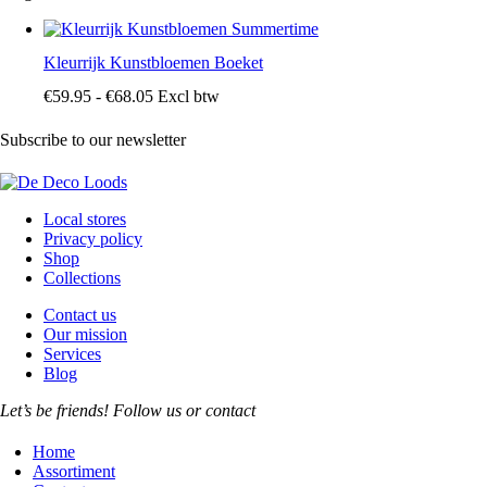
Kleurrijk Kunstbloemen Boeket
Prijsklasse:
€
59
.
95
-
€
68
.
05
Excl btw
€59
.
9
Subscribe to our newsletter
5
tot
€68
.
0
Local stores
5
Privacy policy
Shop
Collections
Contact us
Our mission
Services
Blog
Let’s be friends! Follow us or contact
facebook-
instagram
pinterest-
Home
1
circled
Assortiment