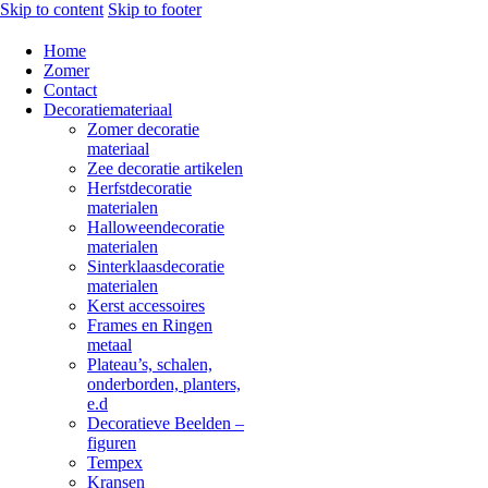
Skip to content
Skip to footer
Home
Zomer
Contact
Decoratiemateriaal
Zomer decoratie
materiaal
Zee decoratie artikelen
Herfstdecoratie
materialen
Halloweendecoratie
materialen
Sinterklaasdecoratie
materialen
Kerst accessoires
Frames en Ringen
metaal
Plateau’s, schalen,
onderborden, planters,
e.d
Decoratieve Beelden –
figuren
Tempex
Kransen