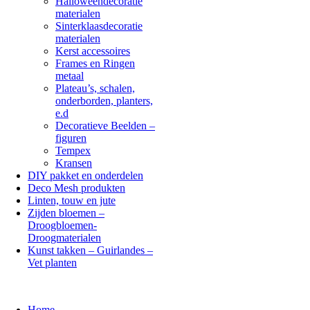
Halloweendecoratie
materialen
Sinterklaasdecoratie
materialen
Kerst accessoires
Frames en Ringen
metaal
Plateau’s, schalen,
onderborden, planters,
e.d
Decoratieve Beelden –
figuren
Tempex
Kransen
DIY pakket en onderdelen
Deco Mesh produkten
Linten, touw en jute
Zijden bloemen –
Droogbloemen-
Droogmaterialen
Kunst takken – Guirlandes –
Vet planten
Home