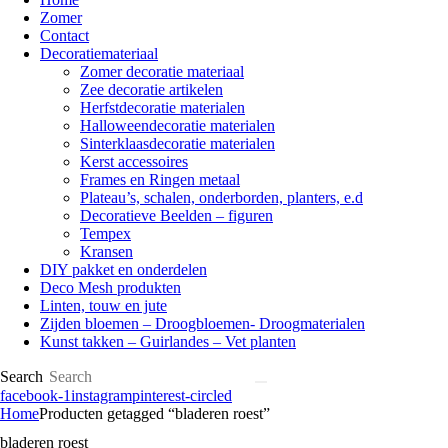
Zomer
Contact
Decoratiemateriaal
Zomer decoratie materiaal
Zee decoratie artikelen
Herfstdecoratie materialen
Halloweendecoratie materialen
Sinterklaasdecoratie materialen
Kerst accessoires
Frames en Ringen metaal
Plateau’s, schalen, onderborden, planters, e.d
Decoratieve Beelden – figuren
Tempex
Kransen
DIY pakket en onderdelen
Deco Mesh produkten
Linten, touw en jute
Zijden bloemen – Droogbloemen- Droogmaterialen
Kunst takken – Guirlandes – Vet planten
Search
facebook-1
instagram
pinterest-circled
Home
Producten getagged “bladeren roest”
bladeren roest