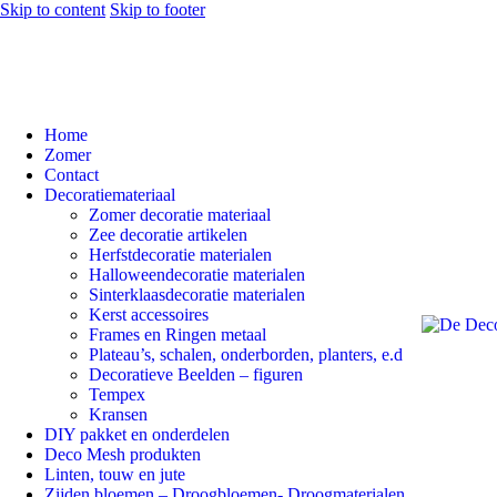
Skip to content
Skip to footer
Home
Zomer
Contact
Decoratiemateriaal
Zomer decoratie materiaal
Zee decoratie artikelen
Herfstdecoratie materialen
Halloweendecoratie materialen
Sinterklaasdecoratie materialen
Kerst accessoires
Frames en Ringen metaal
Plateau’s, schalen, onderborden, planters, e.d
Decoratieve Beelden – figuren
Tempex
Kransen
DIY pakket en onderdelen
Deco Mesh produkten
Linten, touw en jute
Zijden bloemen – Droogbloemen- Droogmaterialen