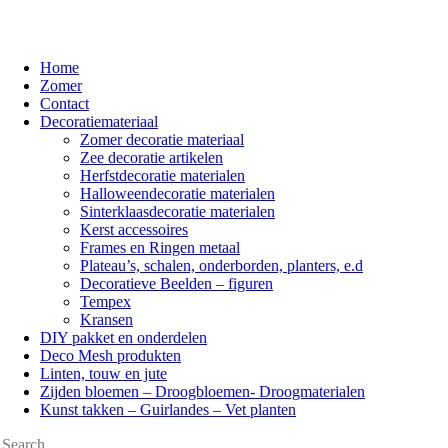
Home
Zomer
Contact
Decoratiemateriaal
Zomer decoratie materiaal
Zee decoratie artikelen
Herfstdecoratie materialen
Halloweendecoratie materialen
Sinterklaasdecoratie materialen
Kerst accessoires
Frames en Ringen metaal
Plateau’s, schalen, onderborden, planters, e.d
Decoratieve Beelden – figuren
Tempex
Kransen
DIY pakket en onderdelen
Deco Mesh produkten
Linten, touw en jute
Zijden bloemen – Droogbloemen- Droogmaterialen
Kunst takken – Guirlandes – Vet planten