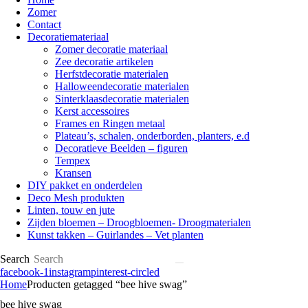
Zomer
Contact
Decoratiemateriaal
Zomer decoratie materiaal
Zee decoratie artikelen
Herfstdecoratie materialen
Halloweendecoratie materialen
Sinterklaasdecoratie materialen
Kerst accessoires
Frames en Ringen metaal
Plateau’s, schalen, onderborden, planters, e.d
Decoratieve Beelden – figuren
Tempex
Kransen
DIY pakket en onderdelen
Deco Mesh produkten
Linten, touw en jute
Zijden bloemen – Droogbloemen- Droogmaterialen
Kunst takken – Guirlandes – Vet planten
Search
facebook-1
instagram
pinterest-circled
Home
Producten getagged “bee hive swag”
bee hive swag