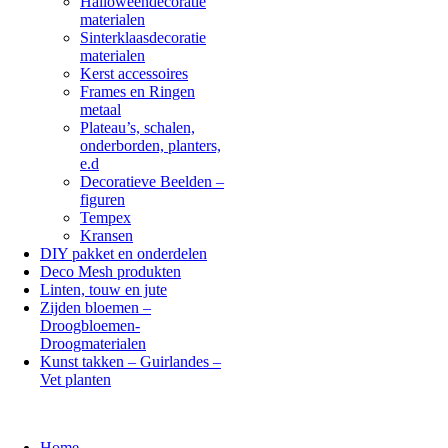
Halloweendecoratie
materialen
Sinterklaasdecoratie
materialen
Kerst accessoires
Frames en Ringen
metaal
Plateau’s, schalen,
onderborden, planters,
e.d
Decoratieve Beelden –
figuren
Tempex
Kransen
DIY pakket en onderdelen
Deco Mesh produkten
Linten, touw en jute
Zijden bloemen –
Droogbloemen-
Droogmaterialen
Kunst takken – Guirlandes –
Vet planten
Home