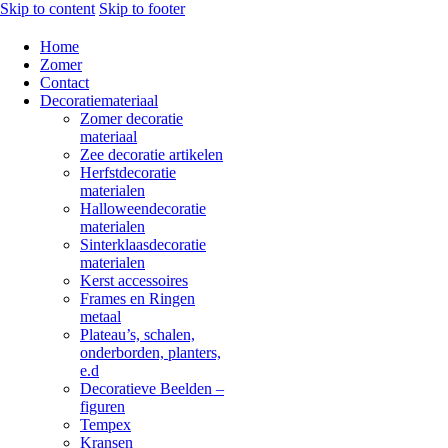
Skip to content
Skip to footer
Home
Zomer
Contact
Decoratiemateriaal
Zomer decoratie
materiaal
Zee decoratie artikelen
Herfstdecoratie
materialen
Halloweendecoratie
materialen
Sinterklaasdecoratie
materialen
Kerst accessoires
Frames en Ringen
metaal
Plateau’s, schalen,
onderborden, planters,
e.d
Decoratieve Beelden –
figuren
Tempex
Kransen