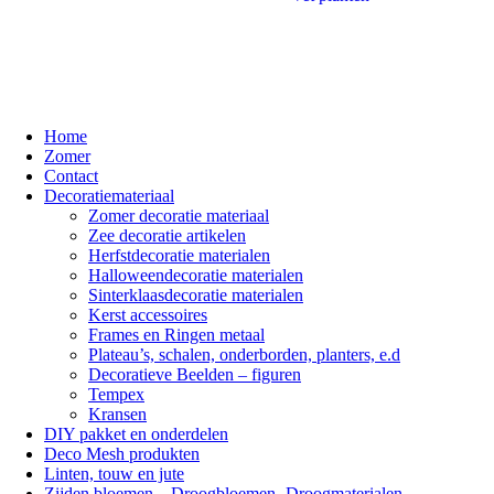
Home
Zomer
Contact
Decoratiemateriaal
Zomer decoratie materiaal
Zee decoratie artikelen
Herfstdecoratie materialen
Halloweendecoratie materialen
Sinterklaasdecoratie materialen
Kerst accessoires
Frames en Ringen metaal
Plateau’s, schalen, onderborden, planters, e.d
Decoratieve Beelden – figuren
Tempex
Kransen
DIY pakket en onderdelen
Deco Mesh produkten
Linten, touw en jute
Zijden bloemen – Droogbloemen- Droogmaterialen