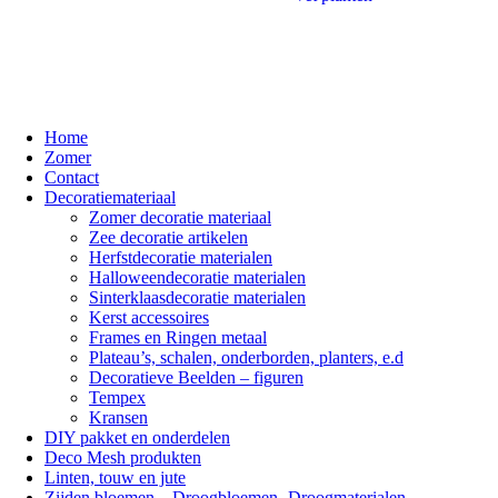
Home
Zomer
Contact
Decoratiemateriaal
Zomer decoratie materiaal
Zee decoratie artikelen
Herfstdecoratie materialen
Halloweendecoratie materialen
Sinterklaasdecoratie materialen
Kerst accessoires
Frames en Ringen metaal
Plateau’s, schalen, onderborden, planters, e.d
Decoratieve Beelden – figuren
Tempex
Kransen
DIY pakket en onderdelen
Deco Mesh produkten
Linten, touw en jute
Zijden bloemen – Droogbloemen- Droogmaterialen