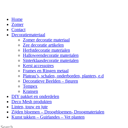
Home
Zomer
Contact
Decoratiemateriaal
Zomer decoratie materiaal
Zee decoratie artikelen
Herfstdecoratie materialen
Halloweendecoratie materialen
Sinterklaasdecoratie materialen
Kerst accessoires
Frames en Ringen metaal
Plateau’s, schalen, onderborden, planters, e.d
Decoratieve Beelden – figuren
Tempex
Kransen
DIY pakket en onderdelen
Deco Mesh produkten
Linten, touw en jute
Zijden bloemen – Droogbloemen- Droogmaterialen
Kunst takken – Guirlandes – Vet planten