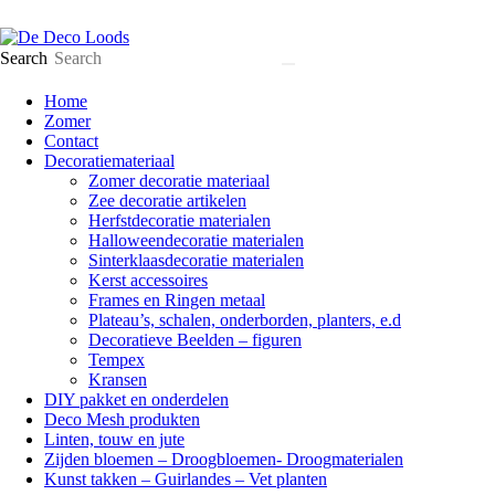
Search
Home
Zomer
Contact
Decoratiemateriaal
Zomer decoratie materiaal
Zee decoratie artikelen
Herfstdecoratie materialen
Halloweendecoratie materialen
Sinterklaasdecoratie materialen
Kerst accessoires
Frames en Ringen metaal
Plateau’s, schalen, onderborden, planters, e.d
Decoratieve Beelden – figuren
Tempex
Kransen
DIY pakket en onderdelen
Deco Mesh produkten
Linten, touw en jute
Zijden bloemen – Droogbloemen- Droogmaterialen
Kunst takken – Guirlandes – Vet planten