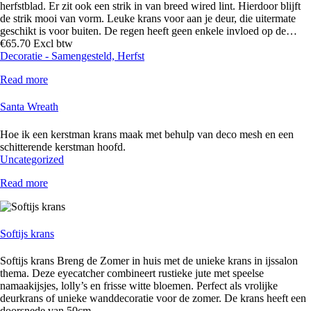
herfstblad. Er zit ook een strik in van breed wired lint. Hierdoor blijft
de strik mooi van vorm. Leuke krans voor aan je deur, die uitermate
geschikt is voor buiten. De regen heeft geen enkele invloed op de…
€
65
.
70
Excl btw
Decoratie - Samengesteld,
Herfst
Read more
Santa Wreath
Hoe ik een kerstman krans maak met behulp van deco mesh en een
schitterende kerstman hoofd.
Uncategorized
Read more
Softijs krans
Softijs krans Breng de Zomer in huis met de unieke krans in ijssalon
thema. Deze eyecatcher combineert rustieke jute met speelse
namaakijsjes, lolly’s en frisse witte bloemen. Perfect als vrolijke
deurkrans of unieke wanddecoratie voor de zomer. De krans heeft een
doorsnede van 50cm.