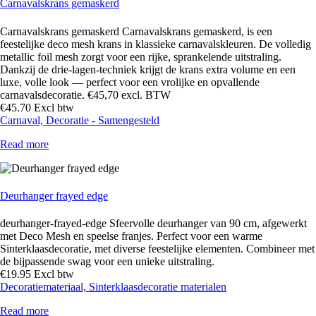
Carnavalskrans gemaskerd
Carnavalskrans gemaskerd Carnavalskrans gemaskerd, is een
feestelijke deco mesh krans in klassieke carnavalskleuren. De volledig
metallic foil mesh zorgt voor een rijke, sprankelende uitstraling.
Dankzij de drie‑lagen‑techniek krijgt de krans extra volume en een
luxe, volle look — perfect voor een vrolijke en opvallende
carnavalsdecoratie. €45,70 excl. BTW
€
45
.
70
Excl btw
Carnaval,
Decoratie - Samengesteld
Read more
Deurhanger frayed edge
deurhanger-frayed-edge Sfeervolle deurhanger van 90 cm, afgewerkt
met Deco Mesh en speelse franjes. Perfect voor een warme
Sinterklaasdecoratie, met diverse feestelijke elementen. Combineer met
de bijpassende swag voor een unieke uitstraling.
€
19
.
95
Excl btw
Decoratiemateriaal,
Sinterklaasdecoratie materialen
Read more