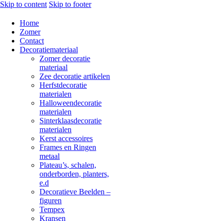
Skip to content
Skip to footer
Home
Zomer
Contact
Decoratiemateriaal
Zomer decoratie
materiaal
Zee decoratie artikelen
Herfstdecoratie
materialen
Halloweendecoratie
materialen
Sinterklaasdecoratie
materialen
Kerst accessoires
Frames en Ringen
metaal
Plateau’s, schalen,
onderborden, planters,
e.d
Decoratieve Beelden –
figuren
Tempex
Kransen