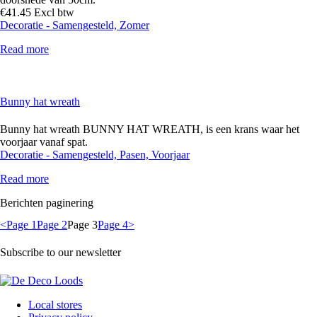
€
41
.
45
Excl btw
Decoratie - Samengesteld,
Zomer
Read more
Bunny hat wreath
Bunny hat wreath BUNNY HAT WREATH, is een krans waar het
voorjaar vanaf spat.
Decoratie - Samengesteld,
Pasen,
Voorjaar
Read more
Berichten paginering
<
Page
1
Page
2
Page
3
Page
4
>
Subscribe to our newsletter
Local stores