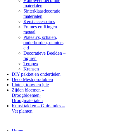
Halloweendecoratie
materialen
Sinterklaasdecoratie
materialen
Kerst accessoires
Frames en Ringen
metaal
Plateau’s, schalen,
onderborden, planters,
e.d
Decoratieve Beelden –
figuren
Tempex
Kransen
DIY pakket en onderdelen
Deco Mesh produkten
Linten, touw en jute
Zijden bloemen –
Droogbloemen-
Droogmaterialen
Kunst takken – Guirlandes –
Vet planten
Home